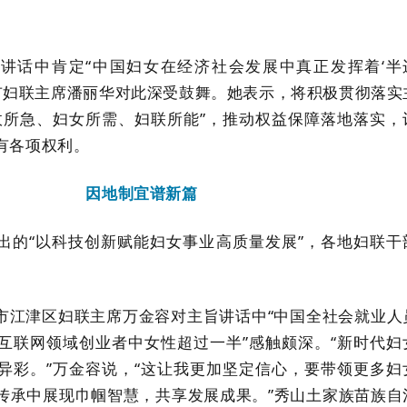
讲话中肯定“中国妇女在经济社会发展中真正发挥着‘半
城市妇联主席潘丽华对此深受鼓舞。她表示，将积极贯彻落实
政所急、妇女所需、妇联所能”，推动权益保障落地落实，
有各项权利。
因地制宜谱新篇
出的“以科技创新赋能妇女事业高质量发展”，各地妇联干
。
市江津区妇联主席万金容对主旨讲话中“中国全社会就业人
互联网领域创业者中女性超过一半”感触颇深。“新时代妇
异彩。”万金容说，“这让我更加坚定信心，要带领更多妇
传承中展现巾帼智慧，共享发展成果。”秀山土家族苗族自