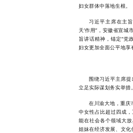
妇女群体中落地生根。
习近平主席在主旨
天’作用”，安徽省宣
旨讲话精神，锚定“党
妇女更加全面公平地享
围绕习近平主席提
立足实际谋划务实举措
在川渝大地，重庆
中女性占比超过四成，
能在社会各个领域大放
姐妹在经济发展、文化