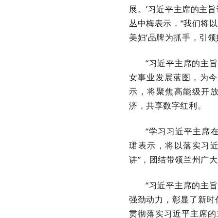
展。’习近平主席的主
丛中梅表示，“我们将
美妇’品牌为抓手，引
“习近平主席的主
女事业发展蓝图，为今
示，将聚焦高能级开放
济，共享数字红利。
“学习习近平主席
珺表示，将以落实习近
讲”，团结带领兰州广
“习近平主席的主
强劲动力，彰显了新时
贯彻落实习近平主席的