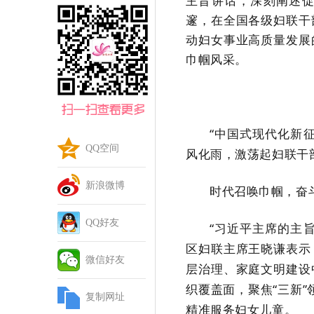
主旨讲话，深刻阐述
邃，在全国各级妇联干
动妇女事业高质量发展
巾帼风采。
“中国式现代化新
QQ空间
风化雨，激荡起妇联干
新浪微博
时代召唤巾帼，奋
QQ好友
“习近平主席的主
区妇联主席王晓谦表示
微信好友
层治理、家庭文明建设
织覆盖面，聚焦“三新”
复制网址
精准服务妇女儿童。