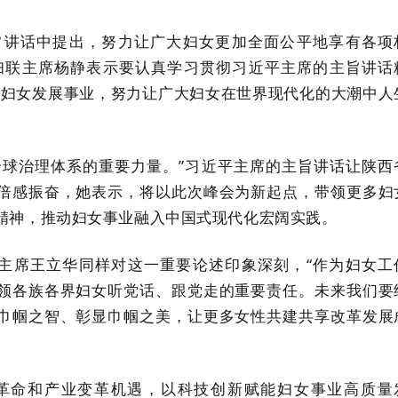
旨讲话中提出，努力让广大妇女更加全面公平地享有各项
妇联主席杨静表示要认真学习贯彻习近平主席的主旨讲话
身妇女发展事业，努力让广大妇女在世界现代化的大潮中人
全球治理体系的重要力量。”习近平主席的主旨讲话让陕西
倍感振奋，她表示，将以此次峰会为新起点，带领更多妇
精神，推动妇女事业融入中国式现代化宏阔实践。
主席王立华同样对这一重要论述印象深刻，“作为妇女工
领各族各界妇女听党话、跟党走的重要责任。未来我们要
巾帼之智、彰显巾帼之美，让更多女性共建共享改革发展
技革命和产业变革机遇，以科技创新赋能妇女事业高质量