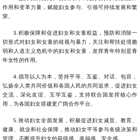
作用和变革力量，赋能妇女参与、引领可持续发展和繁
荣。
3.积极保障和促进妇女和女童权益，预防和消除一
切形式对妇女和女童的歧视与暴力，关注和帮扶处境脆
弱和人道主义危机中的妇女和女童，发挥青年特别是青
年女性的作用。
4.倡导以人为本，坚持平等、互鉴、对话、包容，
弘扬全人类共同价值和各国人民的共同追求，促进妇女
交流，深化友谊、互学互鉴，支持联合国发挥核心作
用，为各国妇女搭建更广阔合作平台。
5.推动妇女全面发展，积极促进妇女减贫、教育、
健康、就业和社会保障，推动妇女平等参与各级决策和
管理，不断提升妇女的获得感、幸福感、安全感。