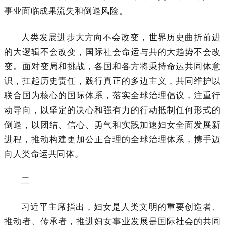
事业面临成果流失和倒退风险。
人类发展进步大方向不会改变，世界历史曲折前进
的大逻辑不会改变，国际社会命运与共的大趋势不会改
变。面对变局和挑战，各国和各方将秉持命运共同体意
识，扛起历史责任，践行真正的多边主义，共同维护以
联合国为核心的国际体系，落实全球治理倡议，注重行
动导向，以坚定的决心和强有力的行动抵制任何形式的
倒退，以团结、信心、勇气和实践加速妇女全面发展新
进程，推动构建更加公正合理的全球治理体系，携手迈
向人类命运共同体。
二
习近平主席指出，妇女是人类文明的重要创造者、
推动者、传承者，推进妇女事业发展是国际社会的共同