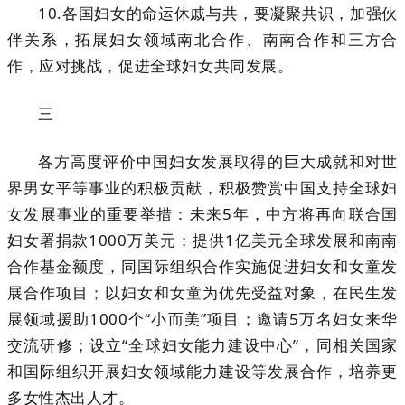
10.各国妇女的命运休戚与共，要凝聚共识，加强伙
伴关系，拓展妇女领域南北合作、南南合作和三方合
作，应对挑战，促进全球妇女共同发展。
三
各方高度评价中国妇女发展取得的巨大成就和对世
界男女平等事业的积极贡献，积极赞赏中国支持全球妇
女发展事业的重要举措：未来5年，中方将再向联合国
妇女署捐款1000万美元；提供1亿美元全球发展和南南
合作基金额度，同国际组织合作实施促进妇女和女童发
展合作项目；以妇女和女童为优先受益对象，在民生发
展领域援助1000个“小而美”项目；邀请5万名妇女来华
交流研修；设立“全球妇女能力建设中心”，同相关国家
和国际组织开展妇女领域能力建设等发展合作，培养更
多女性杰出人才。