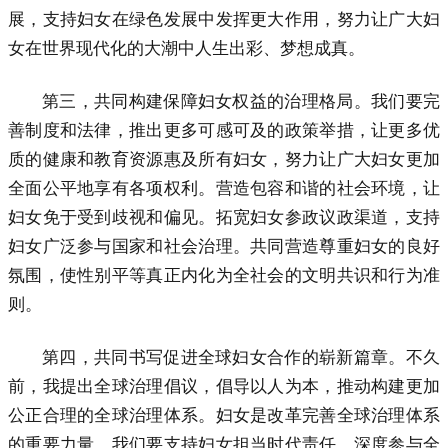
展，支持妇女在绿色发展中发挥更大作用，努力让广大妇
女在世界现代化的大潮中人生出彩、梦想成真。
第三，共同构建保障妇女权益的治理格局。我们要完
善制度和法律，推出更多可感可及的政策举措，让更多优
质的健康和教育资源惠及所有妇女，努力让广大妇女更加
全面公平地享有各项权利。营造包容和谐的社会环境，让
妇女免于受到歧视和偏见。拓宽妇女参政议政渠道，支持
妇女广泛参与国家和社会治理。共同营造尊重妇女的良好
氛围，使性别平等真正内化为全社会的文明共识和行为准
则。
第四，共同书写促进全球妇女合作的崭新篇章。不久
前，我提出全球治理倡议，倡导以人为本，推动构建更加
公正合理的全球治理体系。妇女是改革完善全球治理体系
的重要力量。我们要支持妇女担当时代责任，深度参与全