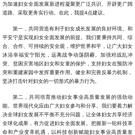
为加速妇女全面发展新进程凝聚更广泛共识、开辟更广阔
道路、采取更务实行动。在此，我提4点建议。
第一，共同营造有利于妇女成长发展的良好环境。和
平安宁是实现妇女全面发展的前提。我们要秉持共同、综
合、合作、可持续的安全观，维护世界和平，让广大妇女
沐浴幸福安宁阳光，远离战争动荡阴霾。加强对战乱冲
突、贫困灾害地区妇女和女童的保护，支持妇女在预防冲
突和重建家园中发挥重要作用。健全和完善反暴力机制，
坚决打击针对妇女的一切形式的暴力行为。
第二，共同培育推动妇女事业高质量发展的强劲动
能。世界现代化应由广大妇女参与和分享。我们要着力解
决全球妇女发展不平衡不充分问题，让全体妇女共享经济
全球化成果，有力促进妇女全面发展。把握新一轮科技革
命和产业变革机遇，以科技创新赋能妇女事业高质量发