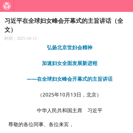
主页
>
新闻聚焦
>
女性新闻
> 习近平在全球
习近平在全球妇女峰会开幕式的主旨讲话（全
文）
妇女峰会开幕式的主旨讲话（全文）
时间：2025-10-13
弘扬北京世妇会精神
加速妇女全面发展新进程
——在全球妇女峰会开幕式的主旨讲话
（2025年10月13日，北京）
中华人民共和国主席 习近平
尊敬的各位同事、各位来宾，