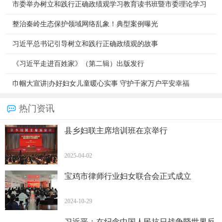
市委举办树立和践行正确政绩观学习教育读书班暨市委理论学习
整治秦岭生态保护领域网络乱象！典型案例曝光
习近平总书记引导树立和践行正确政绩观的故事
《习近平走进百姓家》（第二辑）出版发行
巾帼大宣讲|办好妇女儿童暖心实事 守护千家万户平安幸福
热门资讯
县乡妇联主席培训班在京举行
2025-04-02
宝鸡市律师行业妇女联合会正式成立
2024-10-29
习近平：在纪念中国人民抗日战争暨世界反